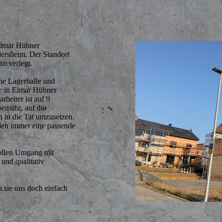
lmar Hübner
dersheim. Der Standort
m verlegt.
ne Lagerhalle und
in Elmar Hübner
beiter ist auf 9
bemüht, auf die
 in die Tat umzusetzen.
nden immer eine passende
vollen Umgang mit
und qualitativ
 sie uns doch einfach